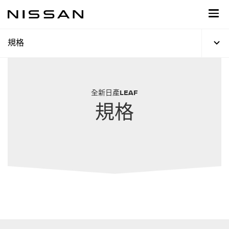
到
主
頁
目
規格
錄
全新日產LEAF
規格