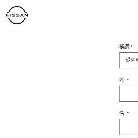
到
主
頁
目
錄
稱謂
從列
姓
名