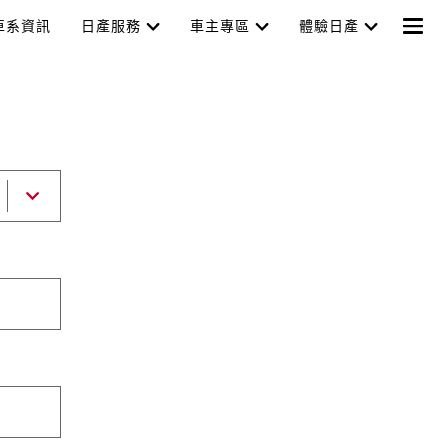
車系資訊
日產服務
車主專區
體驗日產
選
擇
打
開
列
表