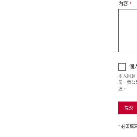
內容
個
本人同意 
份，貴公
途。
提交
* 必須填