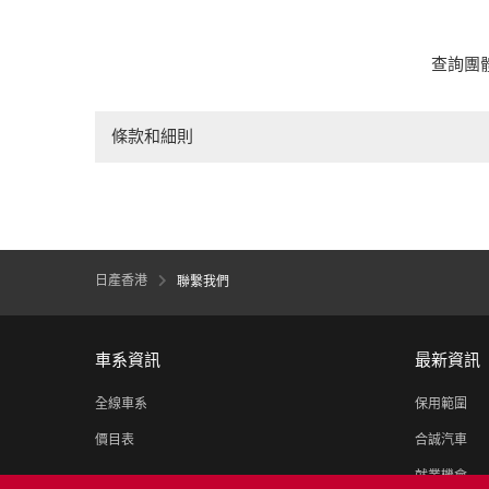
查詢團
條款和細則
日產香港
聯繫我們
車系資訊
最新資訊
全線車系
保用範圍
價目表
合誠汽車
就業機會