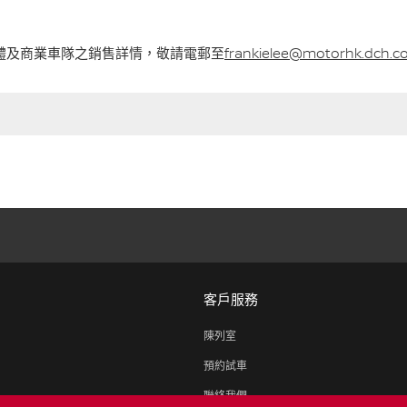
體及商業車隊之銷售詳情，敬請電郵至
frankielee@motorhk.dch.c
客戶服務
陳列室
預約試車
聯絡我們