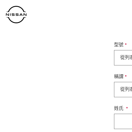
到
主
頁
目
錄
型號
從列
稱謂
從列
姓氏