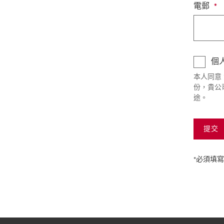
電郵
個
本人同意 
份，貴公
途。
提交
*必須填寫