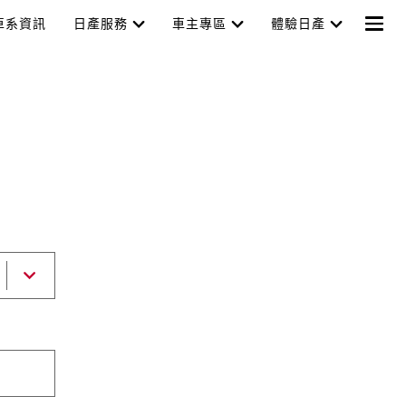
車系資訊
日產服務
車主專區
體驗日產
選
擇
打
開
列
表