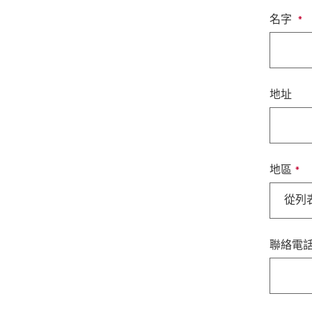
名字
地址
地區
從列
聯絡電