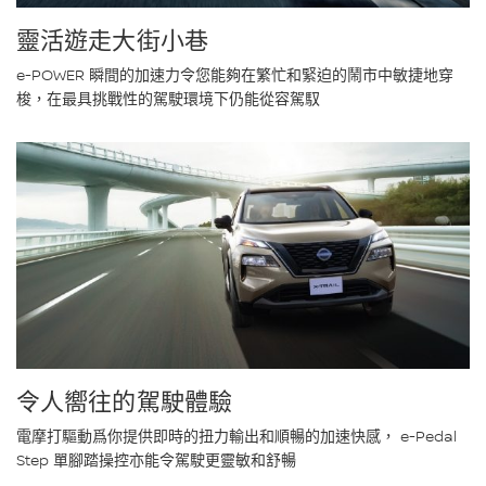
靈活遊走大街小巷
e-POWER 瞬間的加速力令您能夠在繁忙和緊迫的鬧市中敏捷地穿
梭，在最具挑戰性的駕駛環境下仍能從容駕馭
令人嚮往的駕駛體驗
電摩打驅動爲你提供即時的扭力輸出和順暢的加速快感， e-Pedal
Step 單腳踏操控亦能令駕駛更靈敏和舒暢