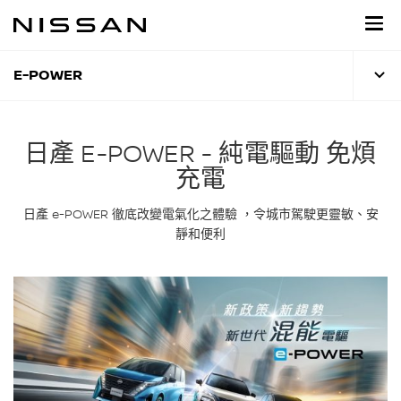
到
主
頁
目
E-POWER
錄
日產 E-POWER - 純電驅動 免煩
充電
日產 e-POWER 徹底改變電氣化之體驗 ，令城市駕駛更靈敏、安
靜和便利