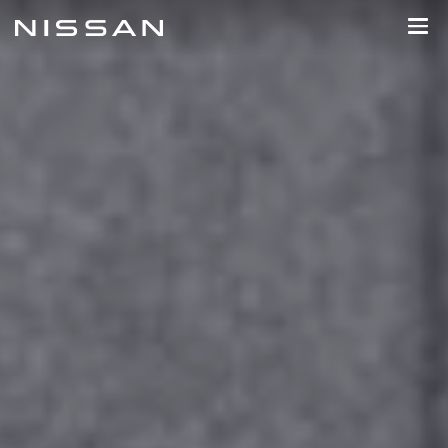
到
主
頁
目
錄