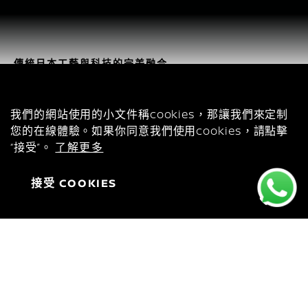
傳統日本工藝與科技的完美融合
Nissan ARIYA 純電動旗艦 SUV
COOKIES
我們的網站使用的小文件稱cookies，那讓我們來定制
100% Electric
300
您的在線體驗。如果你同意我們使用cookies，請點擊
Powertrain
Max. Torque (Nm)
“接受”。
了解更多
Up to 487 (WLTP)
Up to 91kWh
Max. range (Km)
Battery capacity (kWh)
接受 COOKIES
立即預約體驗 ARIYA
下載產品小冊子
最新優惠
糅合日產超過 75 年製造電動車的經驗 、日本傳統美學
及頂尖工藝與嶄新科技，獨一無二的 Nissan ARIYA帶
您走進未來，為您提供最高級的駕駛體驗和前所未有的