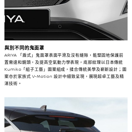
與別不同的鬼面罩
ARIYA 「盾式」鬼面罩表面平滑及沒有縫隙，能堅固地保護前
置需達和鏡頭，及提高空氣動力學表現，底部紋理以日本傳統
Kumiko「組子工藝」圖案組成，揉合傳統美學及嶄新設計；圖
案亦於家族式 V-Motion 設計中細致呈現，展現超卓工藝及精
湛技術。