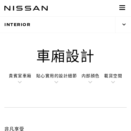
到
主
頁
INTERIOR
目
錄
車廂設計
貴賓室車廂
貼心實用的設計細節
内部顔色
載貨空間
非凡享受