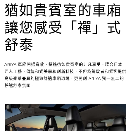
猶如貴賓室的車廂
讓您感受「禪」式
舒泰
ARIYA 車廂開揚寬敞，締造彷如貴賓室的非凡享受。糅合日本
匠人工藝、傳統和式美學和創新科技，不但為駕駛者和乘客提供
高級豪華兼具的極致舒適車廂環境，更開創 ARIYA 獨一無二的
靜謐舒泰氛圍。