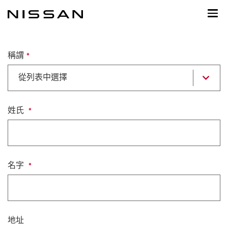
到
主
頁
目
錄
稱謂
選
從列表中選擇
擇
打
開
列
姓氏
表
名字
地址