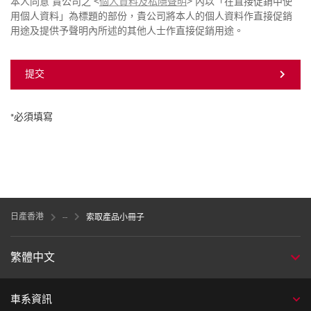
本人同意 貴公司之 <
個人資料及私隱聲明
> 內以「在直接促銷中使
用個人資料」為標題的部份，貴公司將本人的個人資料作直接促銷
用途及提供予聲明內所述的其他人士作直接促銷用途。
提交
*必須填寫
日產香港
索取產品小冊子
繁體中文
車系資訊