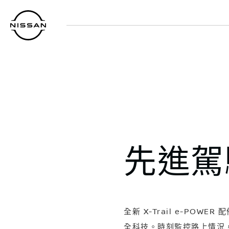
到
主
頁
目
錄
先進駕
全新 X-Trail e-POWER 
全科技。時刻監控路上情況