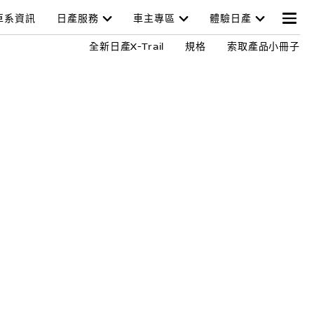
車系資訊
日產服務
車主專區
體驗日產
全新日產X-Trail
規格
索取產品小冊子
技