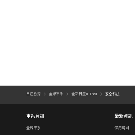
日產香港
全線車系
全新日產X-Trail
安全科技
車系資訊
最新資訊
全線車系
保用範圍