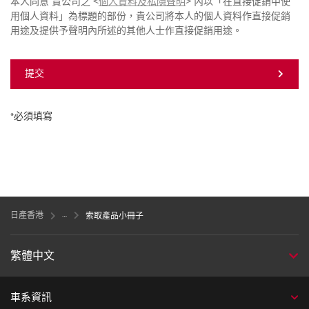
本人同意 貴公司之 <
個人資料及私隱聲明
> 內以「在直接促銷中使
用個人資料」為標題的部份，貴公司將本人的個人資料作直接促銷
用途及提供予聲明內所述的其他人士作直接促銷用途。
提交
*必須填寫
日產香港
索取產品小冊子
繁體中文
車系資訊