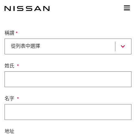
到
主
頁
目
錄
稱謂
選
從列表中選擇
擇
打
開
列
姓氏
表
名字
地址