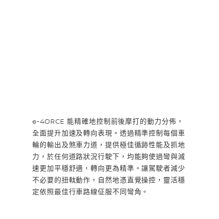
e-4ORCE 能精確地控制前後摩打的動力分佈，
全面提升加速及轉向表現。透過精準控制每個車
輪的輸出及煞車力道，提供極佳循跡性能及抓地
力，於任何道路狀況行駛下，均能夠使過彎與減
速更加平穩舒適，轉向更為精準。讓駕駛者減少
不必要的扭軚動作，自然地憑直覺操控，靈活穩
定依照最佳行車路線佂服不同彎角。