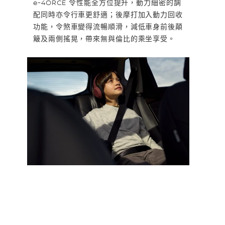
e-4ORCE 令性能全方位提升，動力細密的調
配同時亦令行車更舒適；後摩打加入動力回收
功能，令煞車變得流暢順滑，減低車身前後顛
簸及兩側搖晃，帶來無與倫比的乘坐享受。