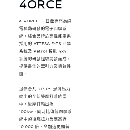
4ORCE
e-4ORCE -- 日產專門為純
電驅動研發的電子四驅系
統，結合品牌於高性能車系
採用的 ATTESA E-TS 四驅
系統及 Patrol 智能 4x4
系統的研發經驗開發而成，
提供最佳的牽引力及循跡性
能。
提供合共 213 PS 澎湃馬力
輸出的全新雙摩打系統當
中，後摩打輸出為
100kw，同時比傳統四驅系
統中的後驅扭力反應高近
10,000 倍，令加速更顯著