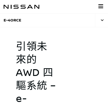
到
主
頁
目
E-4ORCE
錄
引領未
來的
AWD 四
驅系統 –
e-