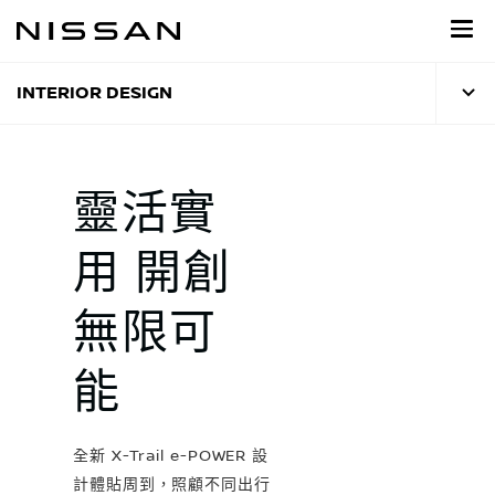
到
主
頁
目
INTERIOR DESIGN
錄
靈活實
用 開創
無限可
能
全新 X-Trail e-POWER 設
計體貼周到，照顧不同出行