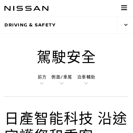
到
主
頁
DRIVING & SAFETY
目
錄
駕駛安全
前方
側面/車尾
泊車輔助
日產智能科技 沿途