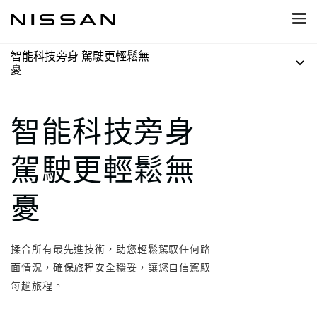
到
主
頁
目
智能科技旁身 駕駛更輕鬆無
錄
憂
智能科技旁身
駕駛更輕鬆無
憂
揉合所有最先進技術，助您輕鬆駕馭任何路
面情況，確保旅程安全穩妥，讓您自信駕馭
每趟旅程。