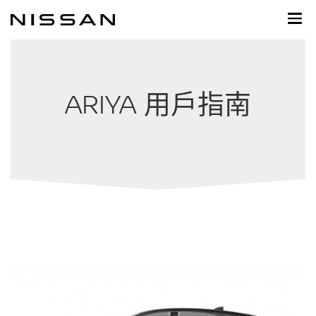
到
主
頁
目
錄
ARIYA 用戶指南